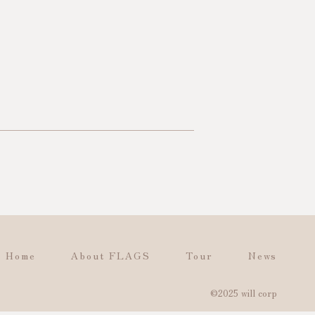
Home
About FLAGS
Tour
News
©2025 will corp